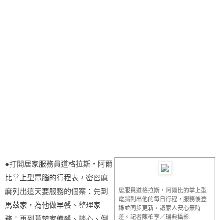
●打開居家服務員道格拉斯‧阿爾
比掌上型電腦的行程表，密密麻
麻列出這天要服務的個案：先到
居服員道格拉斯‧阿爾比的掌上型
電腦列出他的每日行程，服務後登
馬茲家，為他做早餐、整理家
錄並同步更新，讓家人安心無時
差。記者陳柏亨／瑞典攝影
務；再到葛楚家備餐、談心、倒