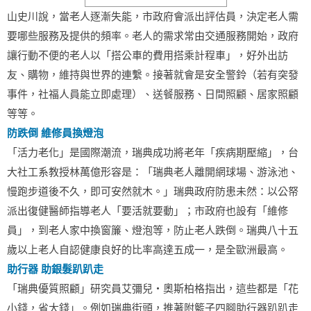
山史川說，當老人逐漸失能，市政府會派出評估員，決定老人需
要哪些服務及提供的頻率。老人的需求常由交通服務開始，政府
讓行動不便的老人以「搭公車的費用搭乘計程車」，好外出訪
友、購物，維持與世界的連繫。接著就會是安全警鈴（若有突發
事件，社福人員能立即處理）、送餐服務、日間照顧、居家照顧
等等。
防跌倒 維修員換燈泡
「活力老化」是國際潮流，瑞典成功將老年「疾病期壓縮」，台
大社工系教授林萬億形容是：「瑞典老人離開網球場、游泳池、
慢跑步道後不久，即可安然就木。」瑞典政府防患未然：以公帑
派出復健醫師指導老人「要活就要動」；市政府也設有「維修
員」，到老人家中換窗簾、燈泡等，防止老人跌倒。瑞典八十五
歲以上老人自認健康良好的比率高達五成一，是全歐洲最高。
助行器 助銀髮趴趴走
「瑞典優質照顧」研究員艾彌兒‧奧斯柏格指出，這些都是「花
小錢，省大錢」。例如瑞典街頭，推著附籃子四腳助行器趴趴走