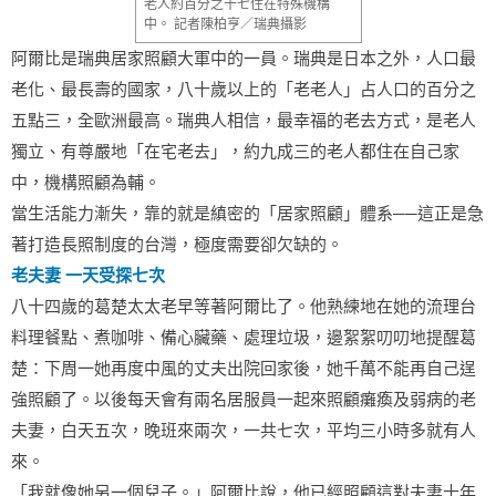
老人約百分之十七住在特殊機構
中。 記者陳柏亨／瑞典攝影
阿爾比是瑞典居家照顧大軍中的一員。瑞典是日本之外，人口最
老化、最長壽的國家，八十歲以上的「老老人」占人口的百分之
五點三，全歐洲最高。瑞典人相信，最幸福的老去方式，是老人
獨立、有尊嚴地「在宅老去」，約九成三的老人都住在自己家
中，機構照顧為輔。
當生活能力漸失，靠的就是縝密的「居家照顧」體系──這正是急
著打造長照制度的台灣，極度需要卻欠缺的。
老夫妻 一天受探七次
八十四歲的葛楚太太老早等著阿爾比了。他熟練地在她的流理台
料理餐點、煮咖啡、備心臟藥、處理垃圾，邊絮絮叨叨地提醒葛
楚：下周一她再度中風的丈夫出院回家後，她千萬不能再自己逞
強照顧了。以後每天會有兩名居服員一起來照顧癱瘓及弱病的老
夫妻，白天五次，晚班來兩次，一共七次，平均三小時多就有人
來。
「我就像她另一個兒子。」阿爾比說，他已經照顧這對夫妻十年