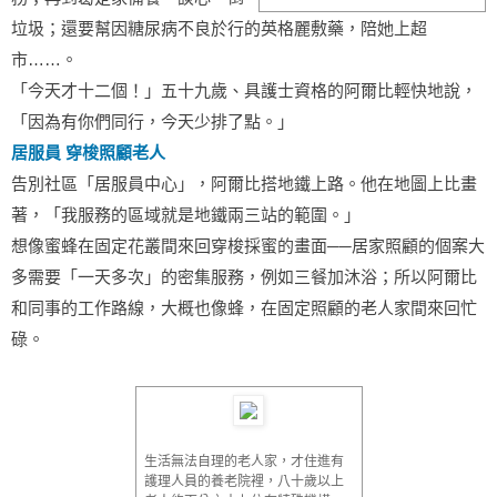
垃圾；還要幫因糖尿病不良於行的英格麗敷藥，陪她上超
市……。
「今天才十二個！」五十九歲、具護士資格的阿爾比輕快地說，
「因為有你們同行，今天少排了點。」
居服員 穿梭照顧老人
告別社區「居服員中心」，阿爾比搭地鐵上路。他在地圖上比畫
著，「我服務的區域就是地鐵兩三站的範圍。」
想像蜜蜂在固定花叢間來回穿梭採蜜的畫面──居家照顧的個案大
多需要「一天多次」的密集服務，例如三餐加沐浴；所以阿爾比
和同事的工作路線，大概也像蜂，在固定照顧的老人家間來回忙
碌。
生活無法自理的老人家，才住進有
護理人員的養老院裡，八十歲以上