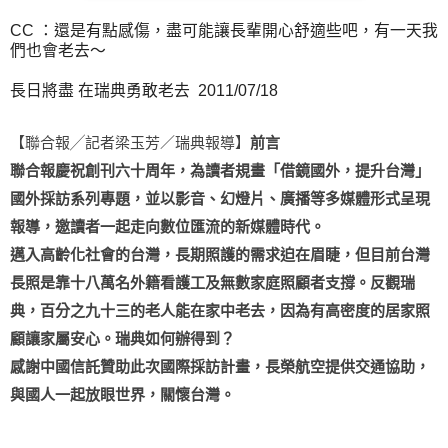
CC ：還是有點感傷，盡可能讓長輩開心舒適些吧，有一天我
們也會老去～
長日將盡 在瑞典勇敢老去
2011/07/18
【聯合報╱記者梁玉芳／瑞典報導】
前言
聯合報慶祝創刊六十周年，為讀者規畫「借鏡國外，提升台灣」
國外採訪系列專題，並以影音、幻燈片、廣播等多媒體形式呈現
報導，邀讀者一起走向數位匯流的新媒體時代。
邁入高齡化社會的台灣，長期照護的需求迫在眉睫，但目前台灣
長照是靠十八萬名外籍看護工及無數家庭照顧者支撐。反觀瑞
典，百分之九十三的老人能在家中老去，因為有高密度的居家照
顧讓家屬安心。瑞典如何辦得到？
感謝中國信託贊助此次國際採訪計畫，長榮航空提供交通協助，
與國人一起放眼世界，關懷台灣。