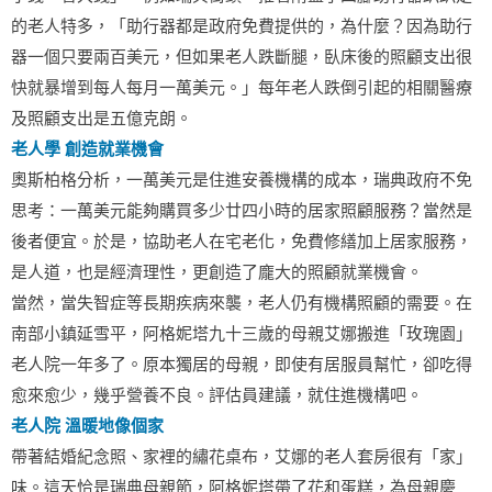
的老人特多，「助行器都是政府免費提供的，為什麼？因為助行
器一個只要兩百美元，但如果老人跌斷腿，臥床後的照顧支出很
快就暴增到每人每月一萬美元。」每年老人跌倒引起的相關醫療
及照顧支出是五億克朗。
老人學 創造就業機會
奧斯柏格分析，一萬美元是住進安養機構的成本，瑞典政府不免
思考：一萬美元能夠購買多少廿四小時的居家照顧服務？當然是
後者便宜。於是，協助老人在宅老化，免費修繕加上居家服務，
是人道，也是經濟理性，更創造了龐大的照顧就業機會。
當然，當失智症等長期疾病來襲，老人仍有機構照顧的需要。在
南部小鎮延雪平，阿格妮塔九十三歲的母親艾娜搬進「玫瑰園」
老人院一年多了。原本獨居的母親，即使有居服員幫忙，卻吃得
愈來愈少，幾乎營養不良。評估員建議，就住進機構吧。
老人院 溫暖地像個家
帶著結婚紀念照、家裡的繡花桌布，艾娜的老人套房很有「家」
味。這天恰是瑞典母親節，阿格妮塔帶了花和蛋糕，為母親慶