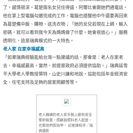
了，感情很深。葛楚兩名女兒住得遠，阿爾比會跟她們通電話。
他在掌上型電腦勾選完成的工作，電腦也提醒他中午還要再回來
為葛楚備中飯、購物、送洗衣物；「她的女兒若現在上網，輸入
密碼，就可以看到我今天為媽媽做了什麼。她會很放心。」服務
透明化，這是瑞典模式的一大特色。
老人家 在家幸福感高
「如果瑞典經驗能給台灣一點建議的話，那會是：老人在家老
去，幸福感最高。當然，前提是政府必須提供協助。」瑞典延雪
平大學老人學教授葉特‧山史川謙和地說，協助包括年金經濟安
全、住宅支持及足夠的居家照顧等等。
老人機構的老人家手腕上都有安全
警鈴裝置。照顧員照料老人起居，
也幫他們剪指甲。 記者陳柏亨／瑞
典攝影