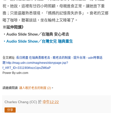
祝。她說，這裡有廿四小時照顧，母親進食正常，讓她放下重
擔；只是遠離熟悉環境，「媽媽的記憶喪失許多」。衰老的艾娜
喝了咖啡，聽著談話，坐在輪椅上又睡著了。
※延伸閱讀》
‧Audio Slide Show／在瑞典 安心老去
‧Audio Slide Show／台灣女兒 瑞典重生
全文網址:
長日將盡 在瑞典勇敢老去 - 敢老去的制度 - 提升台灣 - udn時事話
題
http://mag.udn.com/mag/news/storypage.jsp?
f_ART_ID=331190#ixzz1ipvZM6aP
Power By udn.com
請繼續閱讀
讓人敢於老去的制度 (2)
。
Charles Chang (CC)
於
中午12:22
分享