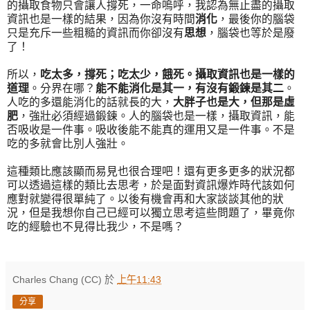
的攝取食物只會讓人撐死，一命嗚呼，我認為無止盡的攝取
資訊也是一樣的結果，因為你沒有時間
消化
，最後你的腦袋
只是充斥一些粗糙的資訊而你卻沒有
思想
，腦袋也等於是廢
了！
所以，
吃太多，撐死；吃太少，餓死。攝取資訊也是一樣的
道理
。分界在哪？
能不能消化是其一，有沒有鍛鍊是其二
。
人吃的多還能消化的話就長的大，
大胖子也是大，但那是虛
肥
，強壯必須經過鍛鍊。人的腦袋也是一樣，攝取資訊，能
否吸收是一件事。吸收後能不能真的運用又是一件事。不是
吃的多就會比別人強壯。
這種類比應該顯而易見也很合理吧！還有更多更多的狀況都
可以透過這樣的類比去思考，於是面對資訊爆炸時代該如何
應對就變得很單純了。以後有機會再和大家談談其他的狀
況，但是我想你自己已經可以獨立思考這些問題了，畢竟你
吃的經驗也不見得比我少，不是嗎？
Charles Chang (CC)
於
上午11:43
分享