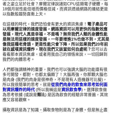
者之姿立足於社會？摩爾定律說諸如CPU這類電子硬體，每
18個月就性能倍增而價格倍減，而資訊透過網路的連結更是
以指數般趨勢直衝上天。
在這樣的時代，我們恐怕會有更大的資訊焦慮！
電子產品可
以用摩爾定律的速度發展，網路資訊可以用更快的指數效應
發展，現代人真是幸福，不是嗎？無奈我們人類的身體性能
是無法用這樣的速度發展，一年要增進1%也做不到，尤其是
像我這種老骨頭，更是性能只會下降，所以如果我們20年前
就在感嘆資訊爆炸，現在我們又該當如何自處呢？
您可以去
看看那本資訊焦慮，或者用我自己的領悟來說，一切回歸到
我們的肉體思考。
人們都強調精神的重要，我們也可以強調大腦的功能還有很
多可開發，都對，也都太偏頗了！大腦再強，你那顆大腦也
是肉身 (我們的肉身是很神奇，不是現有人造機器可比擬)，
所以我很簡單的思考，就是
從我們肉身的飲食來思考如何面
對資訊爆炸的時代
(所以我稱這是
資訊飲食學
)。選擇飲食做
為思考依據 (或說是
類比
) 是因為飲食的經驗非常普遍，其效
應又容易觀察。
攝取資訊是為了知識，攝取食物則是為了身體。但是無止盡