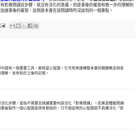
沒有影像閱讀這步驟，就沒有活化的意義。但是事後的複習和進一步的理解則
來加速事後的複習，這倒是本書在談閱讀時所沒談到的一個重點。
驟中還有一個重要工具，那就是心智圖。它可用來建構整本書的關鍵概念與各
的理解，並有助於之後的記憶。
要活化步驟，是指不需要去挑讀重要內容活化「影像閱讀」。如果是體驗閱讀
則事後製作一個心智圖是很有幫助的，只不過這時的心智圖就不具備活化「影