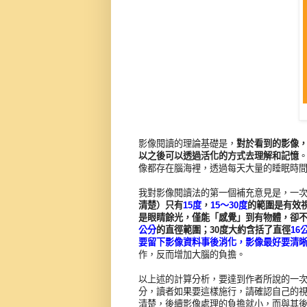
影像閱讀的理論基礎是，
對於看到的影像
以之後可以透過活化的方式去理解和記憶
像都存在腦海裡，透過每天大量的睡眠時
我對影像閱讀法的第一個補充意見是，一
清楚）只有
15度
，
15～30度
的範圍是有效
是眼睛餘光，僅能「感覺」到有物體，卻
公分
的直徑範圍；30度大約含括了直徑
16
要留下影像資料事後消化，影像最好要清
作，反而增加大腦的負擔。
以上述的計算分析，要達到作者所說的一次
分，讀者如果要這樣施行，請確認自己的
清楚，後續影像處理的負擔就小，而與其