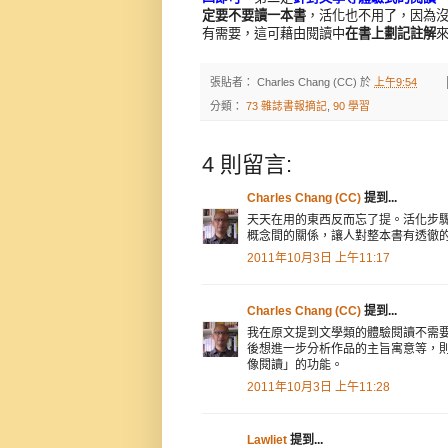
定要不要讀一本書
，活化也不用了，因為
有需要，這可藉由閱讀中
在書上劃記註解
張貼者：
Charles Chang (CC)
於
上午9:54
分類：
73 雜誌書報摘記
,
90 學習
4 則留言:
Charles Chang (CC)
提到...
天天在用的東西反而忘了提。活化步
概念間的關係，讓人對整本書有透徹
2011年10月3日 上午11:17
Charles Chang (CC)
提到...
我在原文提到文學類的體驗閱讀不需
後想進一步分析作品的主旨寓意等，
像閱讀」的功能。
2011年10月3日 上午11:28
Lawliet
提到...