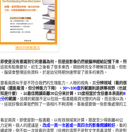
連結到網路書店
，即使是沒有意識到它的意義為何，但是這影像仍然被腦神經給記憶下來，所
。這就有點像嬰兒，初生之後看了很多東西，開始時完全不瞭解其意義，但影
間，腦袋會整理這些資料，於是幼兒時期快速學習了很多的東西。
次要看兩頁似乎是不符合我們的生理能力。人眼的視角，其
分辨視域（看的很
視域（還能看清，但分辨能力下降），
30～100度
的範圍則是誘導視野（也就
不知是什麼）
。
以最佳閱讀距離30公分來計算，15度相當於含括書本表面約
8
公分
的範圍
。這樣的範圍不足以包括一般書籍兩頁完整的內容，而且我以為，
晰
，這就好像如果我們照了一張相片不夠清晰，事後還要做一些影像處理的工
看足兩頁，即使是對一般書籍、以有效視域來計算，那麼至少得距離40公
視力足夠。個人的建議是，
改成一頁一次甚或一頁四次的影像閱讀較好
，看的
後續處理，倒不如一次就看的清楚（這裡的清楚不是對文字意義清楚，而是對