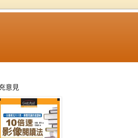
享
充意見