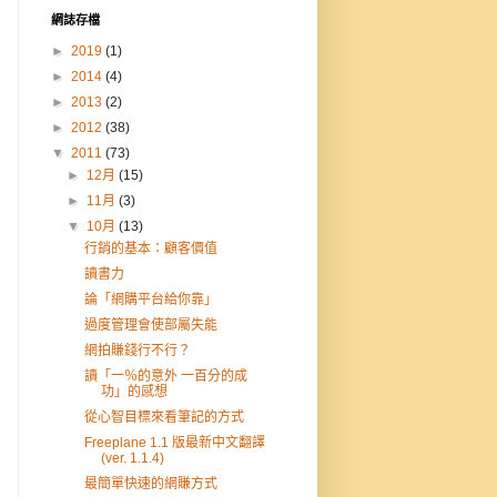
網誌存檔
►
2019
(1)
►
2014
(4)
►
2013
(2)
►
2012
(38)
▼
2011
(73)
►
12月
(15)
►
11月
(3)
▼
10月
(13)
行銷的基本：顧客價值
讀書力
論「網購平台給你靠」
過度管理會使部屬失能
網拍賺錢行不行？
讀「一％的意外 一百分的成
功」的感想
從心智目標來看筆記的方式
Freeplane 1.1 版最新中文翻譯
(ver. 1.1.4)
最簡單快速的網賺方式