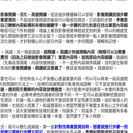
、影像閱讀、活化、高速閱讀
。從這個步驟邏輯可以發現，
影像閱讀這個步驟
的重要資訊
，不是說影像閱讀完後就可以吸收到資訊，它前面的步驟，
準備是
讓自己瞭解內容結構和有哪些關鍵字，後一步驟的活化則是在找出重要內容細
一眼就可記下所有細節，理論上看到影像視覺神經就受到刺激，所以的確感受
上強化那個刺激使它足以完全留下，因此預習步驟使得一般人做影像閱讀時能
續活化過程，才針對關心的小部分內容，做進一步的閱讀、理解和記憶。
+ 挑讀，另一個是跳讀。
超閱讀 + 挑讀
是
快速掃瞄內容（眼睛可以沿著書
感覺到（因為之前做過影像閱讀了）重要內容時，就挑那段內容細讀
。跳讀則
讀（先看段落頭尾，內容快速掃過），不一定照內容順序跳躍，目的是在取得
了有效的
影像閱讀後，跳讀就沒意義了
，應該是用超閱讀 + 挑讀就好。
不要也可以，但怕有些人心不安擔心遺漏重要內容，所以可以再來一段高速閱
有效閱讀的方法之一。這裡的高速閱讀可能會造成誤解，它不是從頭到尾都
高速，遇到陌生難解的內容就放慢速度
。為什麼書中提到通常一本書的重要內
何一本書的作者，必需考慮他的讀者的背景不同，不一定可以直接理解他要談的
補充資訊，好讓一般人讀他的書時不會因背景不足而產生困難。由於每個人的
響理解，也就因人而異了。知識豐富的人想當然爾是不需要太多核心之外的補
、如何快，請大家理解有這樣的差異。你讀多了、知識多了，同類書籍再多看
新意的，這樣你要宣稱你又看懂一本書，當然要不了多少時間。
狀況，我可以簡化成兩個，第一是
針對找尋重要資訊時，那麼就進行步驟一到
，那麼只要進行步驟五即可
，影像閱讀完全不必要，
準備和預習或許可用來決