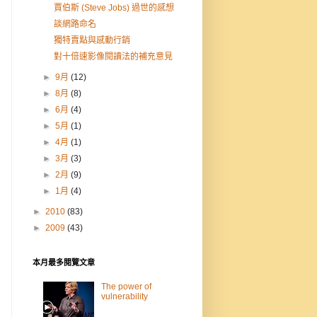
賈伯斯 (Steve Jobs) 過世的感想
談網路命名
獨特賣點與感動行銷
對十倍速影像閱讀法的補充意見
►
9月
(12)
►
8月
(8)
►
6月
(4)
►
5月
(1)
►
4月
(1)
►
3月
(3)
►
2月
(9)
►
1月
(4)
►
2010
(83)
►
2009
(43)
本月最多閱覽文章
The power of
vulnerability