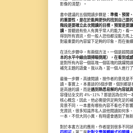
影像的清楚）。
書中建議的五個閱讀步驟是：
準備、預習
的重要性，是在於能夠更快的找到自己要
階段是要確立此次閱讀的目標，預習是要
讀
。曾聽過有些人有異乎常人的能力，看
得到所有資訊，但一般人恐怕都沒能力馬
對最重要的內容留下足夠的印象，而在後
在活化步驟中，有兩個方法。一個是超閱讀 
本的水平中線由頭掃瞄倒尾），在看到或
是對所有內容一個區塊一個區塊的跳躍閱
補充主題的語彙。我以為，當一個人進行
最後一步驟，高速閱讀，按作者的意見是
讀。事實上，本書談的5個步驟，個別都是
是高速的讀，而是
遇到熟悉易解的內容就
容僅佔全文的 4%~11%？那是因為任
核心概念，因此，他必需提供足夠充足的
背景不同，一本書有哪些內容不看也不影
充資訊，很多知識界名人談他閱讀如何多
一本，不但大同小異，有時還會遇到了無
對於本書方法的應用，作者提到很多不同
四即可
。第二是
針對文學等體驗式的閱讀