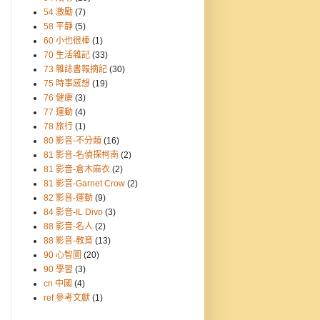
54 激勵
(7)
58 平靜
(5)
60 小也很棒
(1)
70 生活雜記
(33)
73 雜誌書報摘記
(30)
75 時事感想
(19)
76 健康
(3)
77 運動
(4)
78 旅行
(1)
80 影音-不分類
(16)
81 影音-名偵探柯南
(2)
81 影音-倉木麻衣
(2)
81 影音-Garnet Crow
(2)
82 影音-運動
(9)
84 影音-IL Divo
(3)
88 影音-名人
(2)
88 影音-教育
(13)
90 心智圖
(20)
90 學習
(3)
cn 中國
(4)
ref 參考文獻
(1)