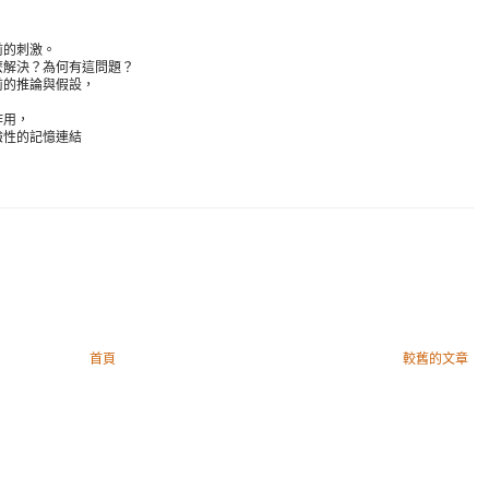
前的刺激。
麼解決？為何有這問題？
前的推論與假設，
作用，
驗性的記憶連結
首頁
較舊的文章