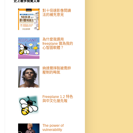
史上最多閱覽文章
對十倍速影像閱讀
法的補充意見
為什麼我選用
freeplane 做為我的
心智圖軟體？
納達爾掙脫被喬帥
壓制的晦氣
Freeplane 1.2 特色
與中文化搶先報
The power of
vulnerability