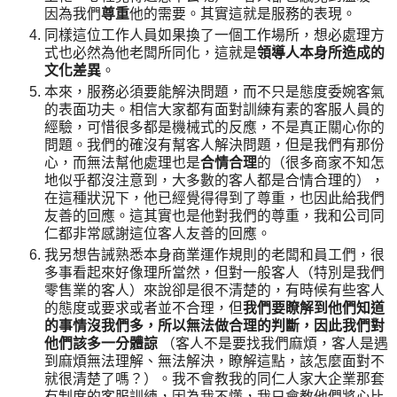
因為我們
尊重
他的需要。其實這就是服務的表現。
同樣這位工作人員如果換了一個工作場所，想必處理方
式也必然為他老闆所同化，這就是
領導人本身所造成的
文化差異
。
本來，服務必須要能解決問題，而不只是態度委婉客氣
的表面功夫。相信大家都有面對訓練有素的客服人員的
經驗，可惜很多都是機械式的反應，不是真正關心你的
問題。我們的確沒有幫客人解決問題，但是我們有那份
心，而無法幫他處理也是
合情合理
的（很多商家不知怎
地似乎都沒注意到，大多數的客人都是合情合理的），
在這種狀況下，他已經覺得得到了尊重，也因此給我們
友善的回應。這其實也是他對我們的尊重，我和公司同
仁都非常感謝這位客人友善的回應。
我另想告誡熟悉本身商業運作規則的老闆和員工們，很
多事看起來好像理所當然，但對一般客人（特別是我們
零售業的客人）來說卻是很不清楚的，有時候有些客人
的態度或要求或者並不合理，但
我們要瞭解到他們知道
的事情沒我們多，所以無法做合理的判斷，因此我們對
他們該多一分體諒
（客人不是要找我們麻煩，客人是遇
到麻煩無法理解、無法解決，瞭解這點，該怎麼面對不
就很清楚了嗎？）。我不會教我的同仁人家大企業那套
有制度的客服訓練，因為我不懂，我只會教他們將心比