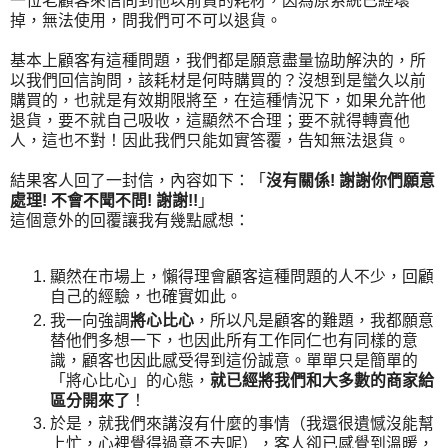
一位老顧客來信問到他以前買的耗材，因為原系統已經壞
掉，無法使用，問我們可不可以退貨。
基本上顧客有這種問題，我們都是願意盡量協助解決的，所
以我們回信詢問，該耗材是何時購買的？沒想到是蠻久以前
購買的，也就是有效期限將至，在這種情況下，如果允許他
退貨，要不就自己吸收，這顯然不合理；要不就得轉賣他
人，這也不對！因此我們只能如實答覆，告知無法退貨。
結果客人回了一封信，內容如下：「
沒有關係! 謝謝你們願意
處理! 不會不聞不問! 謝謝!!
」
這個意外的回覆讓我有幾點感想：
顯然在市場上，懶得理會顧客這種問題的人不少，回顧
自己的經驗，也確實如此。
我一向強調
將心比心
，所以凡是顧客的難題，我都願意
替他們多想一下，也因此所有工作同仁也有同樣的意
識，顧客也因此感受得到這份誠意。單單只是簡單的
「將心比心」的心態，
就已經將我們和大多數的商家給
區分開來了
！
於是，就我們來講沒有什麼的事情（我還很遺憾沒能幫
上忙，心裡覺得過意不去呢），客人卻已感覺到溫暖，