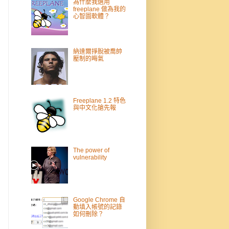
為什麼我選用
freeplane 做為我的
心智圖軟體？
納達爾掙脫被喬帥
壓制的晦氣
Freeplane 1.2 特色
與中文化搶先報
The power of
vulnerability
Google Chrome 自
動填入帳號的記錄
如何刪除？