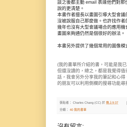
談之後都主動 email 表達他
說的更清楚。
本書作者擅長以畫圖引導大型會議
沒被說服自己那麼做。也許找作者
幾年也沒有大型會議場合的應用機
畫圖來夠通仍然是個很好的辦法。
本書另外提供了幾個常用的圖像模
(我的書單所介紹的書，可能是我
但還沒讀的，總之，都是我覺得值
話，我會另外分享我的筆記和心得
的朋友可以利用側欄的搜尋功能尋
張貼者：
Charles Chang (CC)
於
晚上9:37
分類：
40 我的書單
沒有留言: