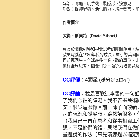
專治：啄龜、玩手機、裝隱形、沒意見…
功效：提神醒腦、活化腦力、增進發言、
作者簡介
大衛．斯貝特（David Sibbet）
專長於圖像引導和視覺思考的團體運用，現為管理顧問公
蘋果電腦在1980年代的成長，並引導美國國家半導
司起死回生。全球許多企業、政府單位、
進行全局思考、圖像引導、領導力培養以
CC評價
：
4顆星
(滿分是5顆星)
CC評論
：我最喜歡這本書的一句
了我們心裡的障礙。我不善畫美術
文，很少這麼做。前一陣子面談新
司的現況和發展時，雖然講很多，
（我自己一直在思考和從事相關工
通，不是他們的錯，果然我們在做
畫邊說的作法（事先演練過以確定