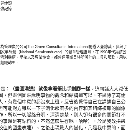
…等症頭
加強記憶
司The Grove Consultants International創辦人兼總裁，參與了
體（National Semiconductor）的變革管理團隊，在1990年代讓該公
非營利機構、學校以及專業協會，都曾運用斯貝特所設計的工具和服務，用以
及組織轉型。
話是：
（畫圖溝通）就像拿著筆比手劃腳一樣
。這句話大大減低
圖，但畫個圖來說明事物的觀念和結構還可以，不過除了寫論
人，有幾個中意的都沒來上班，反省後覺得自己在講述自己公
但可能對方難以一下子消化那麼多的內容和其錯綜複雜的關係
作，所以一切脈絡分明、清清楚楚，別人卻有很多的關節打不
的事還是有點料的，不然怎麼生存呢，哈哈），於是我改採邊
較佳的圖畫表達）。之後出現驚人的變化，凡是我中意的，面