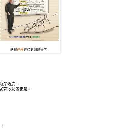
點擊
這裡
連結到網路書店
能現學現賣。
…都可以按圖索驥。
具！