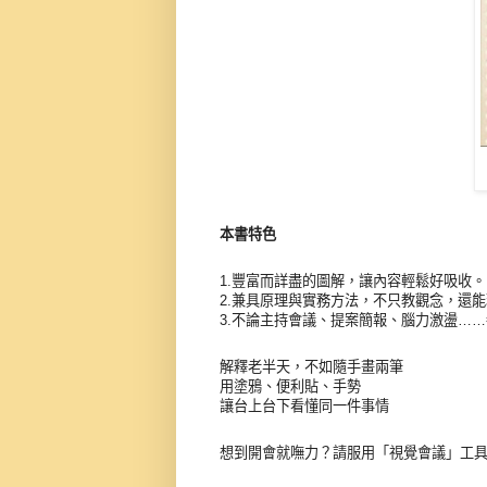
本書特色
1.豐富而詳盡的圖解，讓內容輕鬆好吸收。
2.兼具原理與實務方法，不只教觀念，還
3.不論主持會議、提案簡報、腦力激盪…
解釋老半天，不如隨手畫兩筆
用塗鴉、便利貼、手勢
讓台上台下看懂同一件事情
想到開會就嘸力？請服用「視覺會議」工