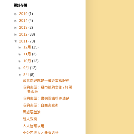
網誌存檔
►
2019
(1)
►
2014
(4)
►
2013
(2)
►
2012
(38)
▼
2011
(73)
►
12月
(15)
►
11月
(3)
►
10月
(13)
►
9月
(12)
▼
8月
(8)
願意處理就是一種尊重和服務
我的書單：餐巾紙的背後 / 打開
餐巾紙
我的書單：畫個圖講得更清楚
我的書單：自由書寫術
恩威要並濟
新人教育
人人皆可以用
小公司找人才要有方法