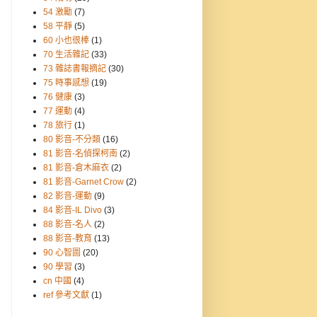
54 激勵
(7)
58 平靜
(5)
60 小也很棒
(1)
70 生活雜記
(33)
73 雜誌書報摘記
(30)
75 時事感想
(19)
76 健康
(3)
77 運動
(4)
78 旅行
(1)
80 影音-不分類
(16)
81 影音-名偵探柯南
(2)
81 影音-倉木麻衣
(2)
81 影音-Garnet Crow
(2)
82 影音-運動
(9)
84 影音-IL Divo
(3)
88 影音-名人
(2)
88 影音-教育
(13)
90 心智圖
(20)
90 學習
(3)
cn 中國
(4)
ref 參考文獻
(1)