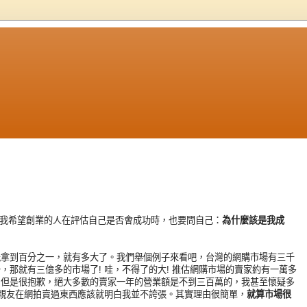
享
 我希望創業的人在評估自己是否會成功時，也要問自己：
為什麼該是我成
能拿到百分之一，就有多大了。我們舉個例子來看吧，台灣的網購市場有三千
，那就有三億多的市場了! 哇，不得了的大! 推估網購市場的賣家約有一萬多
，但是很抱歉，絕大多數的賣家一年的營業額是不到三百萬的，我甚至懷疑多
的親友在網拍賣過東西應該就明白我並不誇張。其實理由很簡單，
就算市場很