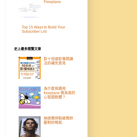
Freeplane
Top 15 Ways to Build Your
Subscriber List
史上最多閱覽文章
對十倍速影像閱讀
法的補充意見
為什麼我選用
freeplane 做為我的
心智圖軟體？
納達爾掙脫被喬帥
壓制的晦氣