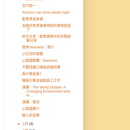
言行如一
Science can show what's right
創業資金來源
去做你思考後覺得對的事情就是
了
好文分享：創業過程中的失敗經
驗分享
使用 freemind：簡介
小公司的客服
心智圖軟體：freemind
不要找藉口拖延該做的事
為什麼是我?
積極引導並追蹤員工工作
演講：The World Outside: A
Changing Environment and
H...
演講：慢活
心智圖簡介
做人的目標
►
2月
(9)