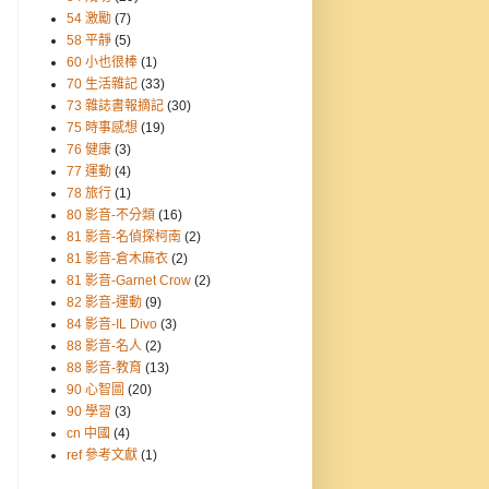
54 激勵
(7)
58 平靜
(5)
60 小也很棒
(1)
70 生活雜記
(33)
73 雜誌書報摘記
(30)
75 時事感想
(19)
76 健康
(3)
77 運動
(4)
78 旅行
(1)
80 影音-不分類
(16)
81 影音-名偵探柯南
(2)
81 影音-倉木麻衣
(2)
81 影音-Garnet Crow
(2)
82 影音-運動
(9)
84 影音-IL Divo
(3)
88 影音-名人
(2)
88 影音-教育
(13)
90 心智圖
(20)
90 學習
(3)
cn 中國
(4)
ref 參考文獻
(1)