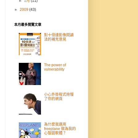
►
1月
(11)
►
2009
(43)
本月最多閱覽文章
對十倍速影像閱讀
法的補充意見
The power of
vulnerability
小心外掛程式拖慢
了你的網頁
為什麼我選用
freeplane 做為我的
心智圖軟體？