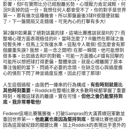
影響，但F在實際比分已經脫離劣勢，心理壓力肯定減輕，何
況R丟掉的這一分，我想任何人都會受不了，你的對手是世界
第一，那有幾次這種機會，所以那盤最後3球R很隨便就輸
了，下一盤開局又走錯邊，可見內心的打擊有多大!
第2盤R如果贏了絕對該贏的球，這場比賽應該就是R的了! 而
整場心理方面表現極佳的R，當時怎麼了? R雖然在那球之後
短暫失神，但馬上又恢復水準，這點令人敬佩! 但怎麼會有那
個嚴重失誤? 我想，是一念之間吧! 在那一瞬間，他可能想到
很多事，比如過去和F的對戰、可能一方面擔心F還有回擊的
可能所以想把球打得更偏，整體來說，就是心裡離開了原本
專注強韌的當下，閃過不必要的念頭，在缺乏信心與過度擔
心的情形下閃了神並過度反應，因此打壞了那球!
人生這個過程，由我們一連串的行為構成，
有些時刻就是比
其他時刻重要
，Roddick在整場比賽大多數時候都掌握了重要
時刻，唯獨這球丟的離譜，實在可惜。
但他之後仍能堅持到
底，我非常尊敬他!
Federer這場比賽獲勝後，打破Sampras的大滿貫總冠軍數並
重回世界第一，
他能贏也是因為堅持到底
，整場比賽他或許
因為這是破紀錄的關鍵比賽、加上Roddick的表現出乎意外的