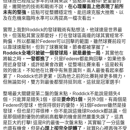
但球技已經成型多年的球員來說，這點非常難得! 更重要的
是，撇開他的技術和戰術不說，
在心理層面上他表現了前所
未有的堅強
。這點可從整體穩定性、能迅速克服大挫敗、以
及在危機來臨時水準可以再提高一檔次看出。
實際上我對Roddick的發球戰術有點想法，他球速是世界最
快，但落點其實沒那麼好，打在發球區兩邊的球其實經常不
夠偏，所以都屬於Federer可以回擊的範圍，雖然球賽前段可
以靠球速壓制，但到了球賽尾聲，節奏都被掌握了。
Roddick全場只被破一個發球局，就是最後一局
，其實他在
將輸之時，
一發都進了
，只是Federer都能夠回擊，如果他多
用近身發球，或許結果會改觀，從整場比賽來看，這是較有
效的做法，不知他在比賽中有無意識到。兩人最後看起來都
累了，Roddick也許更累，因為他之前的比賽耗掉更多精力，
但無論如何，雙方到最後都堅持挺到底，這就是冠軍選手!
整場最大關鍵是第二盤的盤末點，Roddick不能說是錯失4
個，只能算是錯失1個，卻是
要命的1個
。另外3個，有兩個是
Federer的發球，他保持很好的優勢，另1個Federer雖然是接
發球，但也是打得很棒，你不能說這幾球Roddick都該贏，但
是那個絕對優勢的網前高截擊的機會居然嚴重失誤了，這真
是巨大的打擊! 這是R的最後一次盤末點，其實輸了一分這盤
也還有機會，但是
心理上卻完全逆轉了
，就算R心裡再強不受