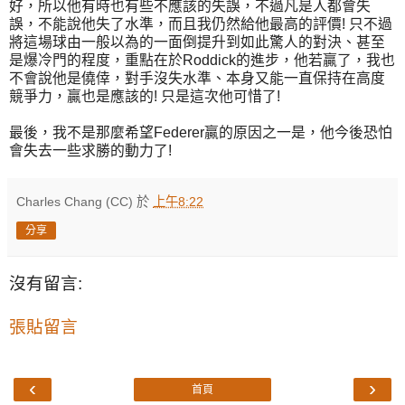
好，所以他有時也有些不應該的失誤，不過凡是人都會失
誤，不能說他失了水準，而且我仍然給他最高的評價! 只不過
將這場球由一般以為的一面倒提升到如此驚人的對決、甚至
是爆冷門的程度，重點在於Roddick的進步，他若贏了，我也
不會說他是僥倖，對手沒失水準、本身又能一直保持在高度
競爭力，贏也是應該的! 只是這次他可惜了!
最後，我不是那麼希望Federer贏的原因之一是，他今後恐怕
會失去一些求勝的動力了!
Charles Chang (CC)
於
上午8:22
分享
沒有留言:
張貼留言
‹
›
首頁