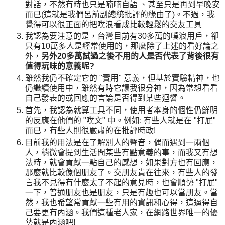
對話，不然有時也只是喃喃自語 、甚至只是再到早晚安
而已(這就是我們呂前副總統批評的緣由了)。不過，我
覺得可以很正面的把噗浪看成比較輕鬆的交友工具
我認為要注意的是，台灣目前有30多萬的噗浪用戶，卻
只有10萬多人是經常使用的，那麼除了上述的看好論之
外，
另外20多萬試過之後不用的人是否代表了背後很有
值得玩味的意義呢?
雖然我仍不確定它的 "實用" 意義，但基於實驗精神，也
仍繼續使用中，雖然有時它讓我很分神，因為常想看看
自己發表的或回應的言論是否得到某些迴響。
首先，我認為就算工具不同，使用者本身的個性仍鮮明
的反應在他們的 "噗文" 中。例如: 有些人就是在 "打屁"
而已，有些人則很嚴肅的在批評時政!
目前我的用法是在了解別人的聲音，偶而遇到一兩個
人，稍微會提到生活間某些有點意義的事，而我又有想
法時，就會貢獻一點自己的感想，如果對方也有回應，
那麼就比較像個朋友了。交朋友貴在往來，有些人的發
言我不見得有什麼太了不起的意見時，也會順勢 "打屁"
一下，普通朋友也是朋友，只是有趣也可以當朋友。當
然，我也希望常貢獻一些有用的資訊和心得，這逼得自
己要更有內涵。我們這種老人家，在網路世界唯一的優
勢就是內涵吧!