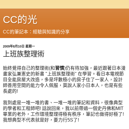
CC的光
CC的筆記本：經驗與知識的分享
2009年8月10日 星期一
上班族整理術
始終覺得自己的整理術(和
習慣
)仍有待加強，最近跟著日本漫
畫家弘兼憲史的新書 "上班族整理術" 在學習。看日本電視節
目全能房屋大改造，多是坪數極小的房子住了一家人，設計
師善用空間的能力令人佩服，莫說人家小日本人，也是有些
長處的!
我到處是一堆一堆的書、一堆一堆的筆記和資料，很像典型
的學者和工程師吧! 話說回來，我以前帶過一個史丹佛和MIT
畢業的老外，工作環境整理得極有秩序，筆記也做得好極了!
我想典型不代表就是好，要力行5S了!