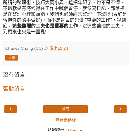
所謂的整理術，技巧大同小異，這把年紀了，也不是不懂，
不過就是有時候得在工作中喊個暫停，就像寫日記、部落格
是在整理心理和頭腦，我們也必須經常整理一下環境 (最好是
習慣性的隨手做好)，而不是盲目的只做 "重要的工作"，說到
底，
這些整理的工夫也是重要的工作
，沒這些整理的工夫，
到頭來也只是一團亂!
Charles Chang (CC)
於
晚上10:24
分享
沒有留言:
張貼留言
‹
›
首頁
查看網路版
技術提供：
Blogger
.