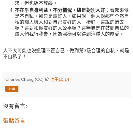
求，但也絕不放縱。
不在乎自身利益，不分情況，總是對別人好
：看起來像
是不自私，卻只是爛好人。如果說一個人對那些全然自
私的爛人壞人和對自己友好的人一樣好，這說的過去
嗎？這對和你友好的人公平嗎？這無異是在鼓勵自私的
爛人們我行我素，因為照樣可以得到這種人的厚愛。
人不大可能也沒道理不管自己，做到第3級合理的自私，就是
不自私了！
Charles Chang (CC)
於
上午10:14
分享
沒有留言:
張貼留言