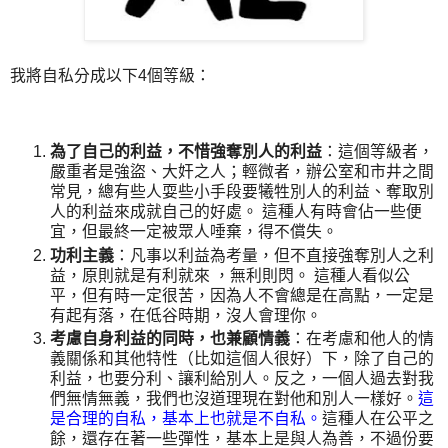
我將自私分成以下4個等級：
為了自己的利益，不惜強奪別人的利益
：這個等級者，
嚴重者是強盜、大奸之人；輕微者，辦公室和市井之間
常見，總有些人耍些小手段要犧牲別人的利益、奪取別
人的利益來成就自己的好處。 這種人有時會佔一些便
宜，但最終一定被眾人唾棄，得不償失。
功利主義
：凡事以利益為考量，但不直接強奪別人之利
益，原則就是有利就來 ，無利則閃。 這種人看似公
平，但有時一定很苦，因為人不會總是在高點，一定是
有起有落，在低谷時期，沒人會理你。
考慮自身利益的同時，也兼顧情義
：在考慮和他人的情
義關係和其他特性（比如這個人很好）下，除了自己的
利益，也要分利、讓利給別人。反之，一個人過去對我
們無情無義，我們也沒道理現在對他和別人一樣好。
這
是合理的自私，基本上也就是不自私。
這種人在公平之
餘，還存在著一些彈性，基本上是與人為善，不過份要