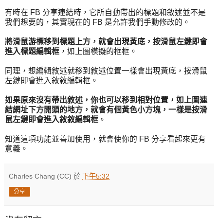
有時在 FB 分享連結時，它所自動帶出的標題和敘述並不是
我們想要的，其實現在的 FB 是允許我們手動修改的。
將滑鼠游標移到標題上方，就會出現黃底，按滑鼠左鍵即會
進入標題編輯框
，如上圖模擬的框框。
同理，想編輯敘述就移到敘述位置一樣會出現黃底，按滑鼠
左鍵即會進入敘敘編輯框。
如果原來沒有帶出敘述，你也可以移到相對位置，如上圖連
結網址下方開頭的地方，就會有個黃色小方塊，一樣是按滑
鼠左鍵即會進入敘敘編輯框
。
知道這項功能並善加使用，就會使你的 FB 分享看起來更有
意義。
Charles Chang (CC)
於
下午5:32
分享