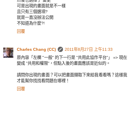
然後也選擇了"變更"
可是出現的畫面就是不一樣
且只有三個選項?
就是一直沒辦法公開
不知道為什麼?!
回覆
Charles Chang (CC)
2011年8月27日 上午11:33
原內容「左欄 "一般" 的下一行是 "共用此協作平台"」 => 現在
變成 "共用和權限"，但點入後的畫面應該是近似的。
請問你出現的畫面？可以把畫面擷取下來給我看看嗎？這樣我
才能幫你找找看問題在哪裡！
回覆