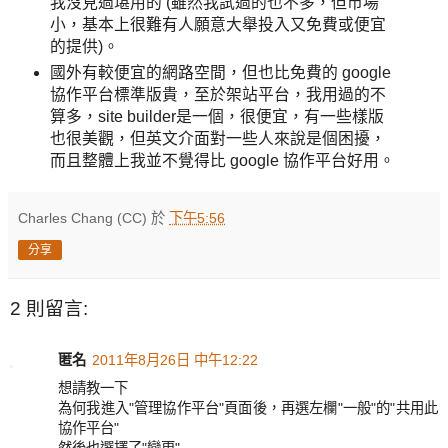
我沒見過堪用的 (雖然我試過的也不多，但市場
小，基本上很難有人願意大舉投入又免費或便宜
的提供)。
國外有較便宜的網路空間，但也比免費的 google
協作平台標準版貴，至於架站平台，我用過的不
算多，site builder是一個，很便宜，有一些樣版
也很美觀，但英文介面對一些人來說是個困擾，
而且整體上我並不覺得比 google 協作平台好用。
Charles Chang (CC)
於
下午5:56
分享
2 則留言:
匿名
2011年8月26日 中午12:22
想請教一下
為何我進入"管理協作平台"頁面後，再選左欄"一般"的"共用此
協作平台"