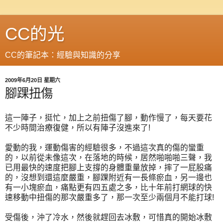
CC的光
CC的筆記本：經驗與知識的分享
2009年6月20日 星期六
腳踝扭傷
這一陣子，挺忙，加上之前扭傷了腳，動作慢了，每天要花
不少時間治療復健，所以有陣子沒進來了!
愛動的我，運動傷害的經驗很多，不過這次真的傷的蠻重
的，以前從未像這次，在落地的時候，居然啪啪啪三聲，我
已用最快的速度把腳上支撐的身體重量放掉，摔了一屁股痛
的，沒想到還這麼嚴重，腳踝附近有一長條瘀血，另一邊也
有一小塊瘀血，痛點更有四五處之多，比十年前打網球的快
速移動中扭傷的那次嚴重多了，那一次至少兩個月不能打球!
受傷後，沖了冷水，然後就趕回去冰敷，可惜真的開始冰敷