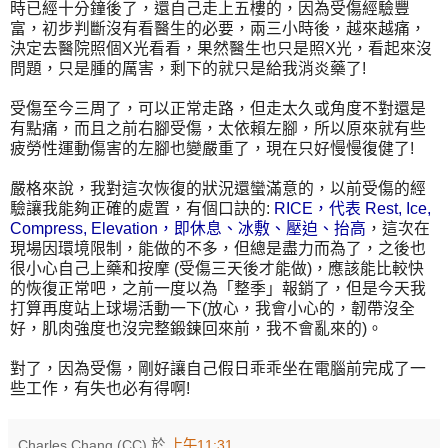
時已經十分鐘後了，還自己走上五樓的，因為受傷經驗豐
富，初步判斷沒有看醫生的必要，兩三小時後，越來越痛，
決定去醫院照個X光看看，果然醫生也只是照X光，看起來沒
問題，只是腫的厲害，剩下的就只是給我消炎藥了!
受傷至今三周了，可以正常走路，但走太久或角度不對還是
有點痛，而且之前右腳受傷，太依賴左腳，所以原來就有些
疲勞性運動傷害的左腳也變嚴重了，現在只好慢慢復健了!
嚴格來說，我對這次恢復的狀況還蠻滿意的，以前受傷的經
驗讓我能夠正確的處置，有個口訣的:
RICE，代表 Rest, Ice,
Compress, Elevation，即休息、冰敷、壓迫、抬高
，這次在
現場因環境限制，能做的不多，但總是盡力而為了，之後也
很小心自己上藥和按摩 (受傷三天後才能做)，應該能比較快
的恢復正常吧，之前一度以為「整季」報銷了，但是今天我
打算再度站上球場活動一下(放心，我會小心的，韌帶沒全
好，肌肉強度也沒完整鍛鍊回來前，我不會亂來的)。
對了，因為受傷，剛好讓自己假日乖乖坐在電腦前完成了一
些工作，有失也必有得啊!
Charles Chang (CC)
於
上午11:31