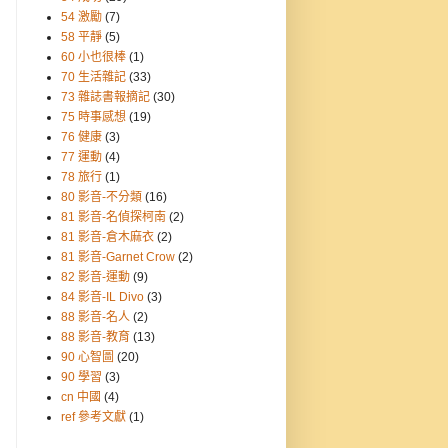
54 激勵
(7)
58 平靜
(5)
60 小也很棒
(1)
70 生活雜記
(33)
73 雜誌書報摘記
(30)
75 時事感想
(19)
76 健康
(3)
77 運動
(4)
78 旅行
(1)
80 影音-不分類
(16)
81 影音-名偵探柯南
(2)
81 影音-倉木麻衣
(2)
81 影音-Garnet Crow
(2)
82 影音-運動
(9)
84 影音-IL Divo
(3)
88 影音-名人
(2)
88 影音-教育
(13)
90 心智圖
(20)
90 學習
(3)
cn 中國
(4)
ref 參考文獻
(1)