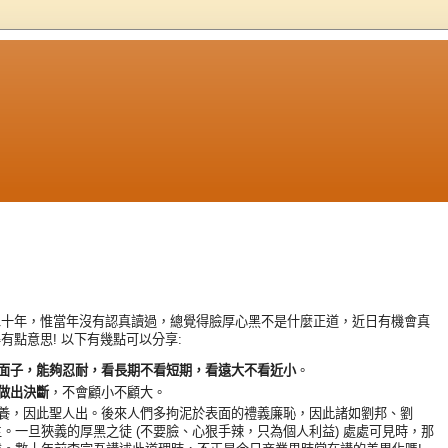
享
二十年，惟當年沒有認真讀過，總覺得臉厚心黑不是什麼正道，近日有機會真
點意思! 以下有幾點可以分享:
面子，能夠忍耐，看長期不看短期，看遠大不看近小
。
做出決斷
，不會顧小不顧大。
教養，因此聖人出。後來人們多拘泥於表面的禮義廉恥，因此諸如劉邦、劉
。一旦狹義的厚黑之徒 (不要臉、心狠手辣，只為個人利益) 處處可見時，那