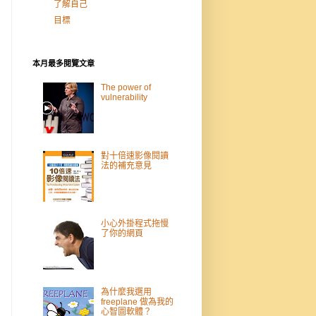
了解自己
目標
本月最多閱覽文章
The power of
vulnerability
對十倍速影像閱讀
法的補充意見
小心外掛程式拖慢
了你的網頁
為什麼我選用
freeplane 做為我的
心智圖軟體？