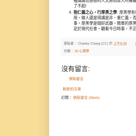
種講誠信道德的人又將為眾人所擁戴
了不起!
抱仁義之心，行厚黑之學
: 厚黑學
用。做人還是得講是非、重仁義，
事。厚黑學是個好武器，簡單的厚
足於現代社會。觀看今日時事，不正
張貼者：
Charles Chang (CC)
於
上午8:39
分類：
50 心理學
沒有留言:
張貼留言
較新的文章
訂閱：
張貼留言 (Atom)