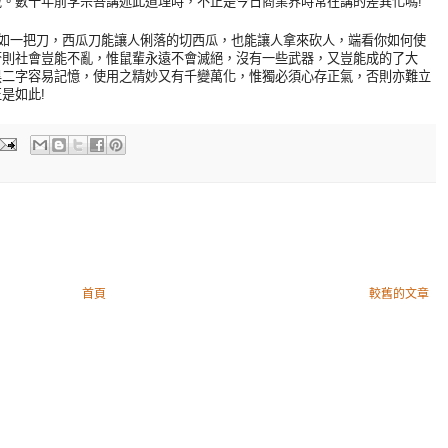
。數十年前李宗吾講述此道理時，不正是今日商業界時常在講的差異化嗎!
有如一把刀，西瓜刀能讓人俐落的切西瓜，也能讓人拿來砍人，端看你如何使
否則社會豈能不亂，惟鼠輩永遠不會滅絕，沒有一些武器，又豈能成的了大
黑二字容易記憶，使用之精妙又有千變萬化，惟獨必須心存正氣，否則亦難立
是如此!
首頁
較舊的文章