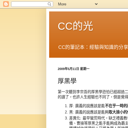
CC的光
CC的筆記本：經驗與知識的分
2009年5月11日 星期一
厚黑學
第一次聽到李宗吾的厚黑學恐怕已經超過
的讀了，也許人生經驗也不同了，倒是覺得有
厚: 廣義的說應該是能
不在乎一時的
黑: 廣義的說應該是能夠
取大捨小的
差異化: 最早蠻荒時代，缺乏禮義
備、曹操等厚黑之能手能夠成為霸主